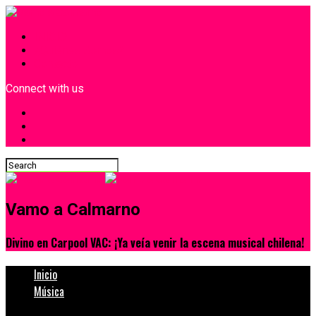
INICIO
¿Quiénes Somos?
Contacto
Connect with us
Vamo a Calmarno
Divino en Carpool VAC: ¡Ya veía venir la escena musical chilena!
Inicio
Música