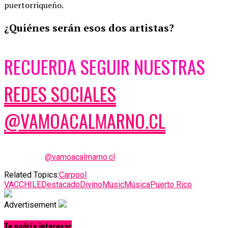
puertorriqueño.
¿Quiénes serán esos dos artistas?
RECUERDA SEGUIR NUESTRAS
REDES SOCIALES
@VAMOACALMARNO.CL
@vamoacalmarno.cl
Related Topics:
Carpool
VAC
CHILE
Destacado
DivinoMusic
Música
Puerto Rico
Advertisement
Te podría interesar