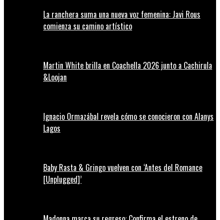
La ranchera suma una nueva voz femenina: Javi Rous
comienza su camino artístico
Martin White brilla en Coachella 2026 junto a Cachirula
&Loojan
Ignacio Ormazábal revela cómo se conocieron con Alanys
Lagos
Baby Rasta & Gringo vuelven con ‘Antes del Romance
[Unplugged]’
Madonna marca su regreso: Confirma el estreno de