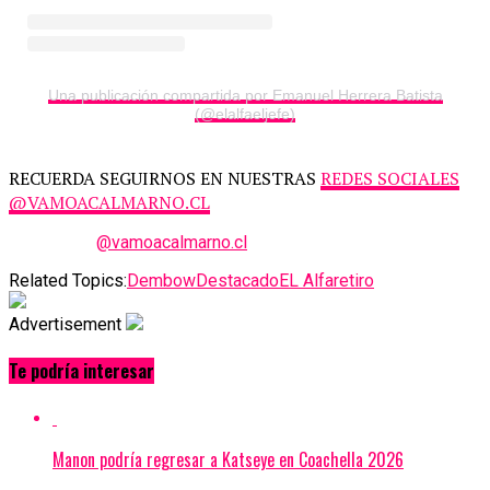
Una publicación compartida por Emanuel Herrera Batista
(@elalfaeljefe)
RECUERDA SEGUIRNOS EN NUESTRAS
REDES SOCIALES
@VAMOACALMARNO.CL
@vamoacalmarno.cl
Related Topics:
Dembow
Destacado
EL Alfa
retiro
Advertisement
Te podría interesar
Manon podría regresar a Katseye en Coachella 2026