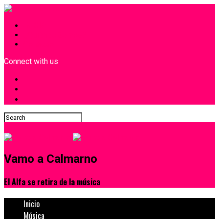
INICIO
¿Quiénes Somos?
Contacto
Connect with us
Vamo a Calmarno
El Alfa se retira de la música
Inicio
Música