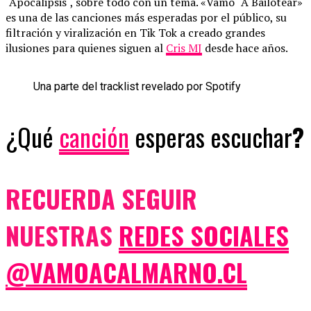
´Apocalipsis`, sobre todo con un tema. «Vamo´ A Bailotear»
es una de las canciones más esperadas por el público, su
filtración y viralización en Tik Tok a creado grandes
ilusiones para quienes siguen al
Cris MJ
desde hace años.
U
n
a
p
a
r
t
e
d
e
l
t
r
a
c
k
l
i
s
t
r
e
v
e
l
a
d
o
p
o
r
S
p
o
t
i
f
y
¿Qué
canción
esperas escuchar
?
RECUERDA SEGUIR
NUESTRAS
REDES SOCIALES
@VAMOACALMARNO.CL