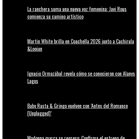
La ranchera suma una nueva voz femenina: Javi Rous
comienza su camino artístico
Martin White brilla en Coachella 2026 junto a Cachirula
&Loojan
Ignacio Ormazábal revela cómo se conocieron con Alanys
Lagos
Baby Rasta & Gringo vuelven con ‘Antes del Romance
[Unplugged]’
Madonna marca su regreso: Confirma el estreno de