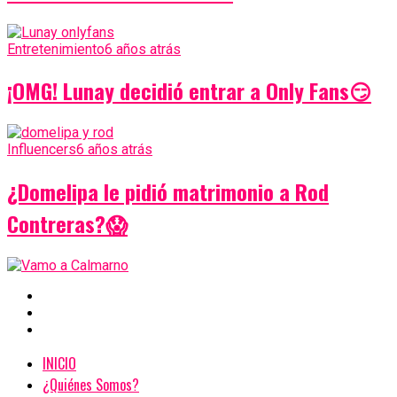
Entretenimiento
6 años atrás
¡OMG! Lunay decidió entrar a Only Fans😏
Influencers
6 años atrás
¿Domelipa le pidió matrimonio a Rod
Contreras?😱
INICIO
¿Quiénes Somos?