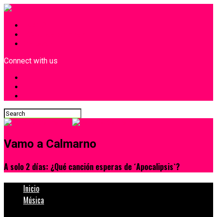
INICIO
¿Quiénes Somos?
Contacto
Connect with us
Vamo a Calmarno
A solo 2 días: ¿Qué canción esperas de ´Apocalipsis`?
Inicio
Música