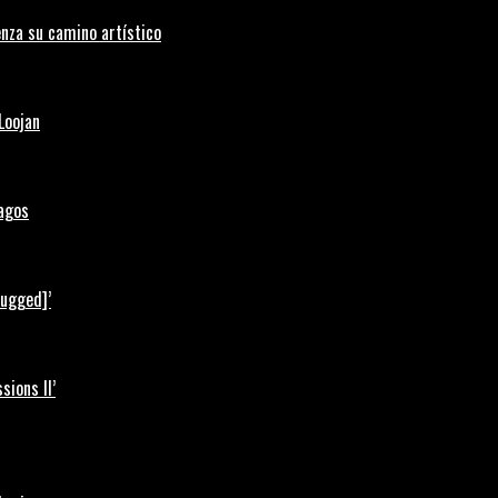
nza su camino artístico
Loojan
Lagos
lugged]’
ions II’