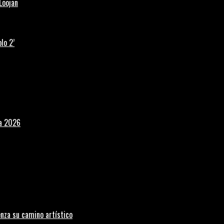
Loojan
lo 2’
la 2026
nza su camino artístico