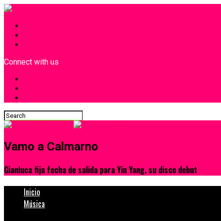
INICIO
¿Quiénes Somos?
Contacto
Connect with us
Vamo a Calmarno
Gianluca fija fecha de salida para Yin Yang, su disco debut
Inicio
Música