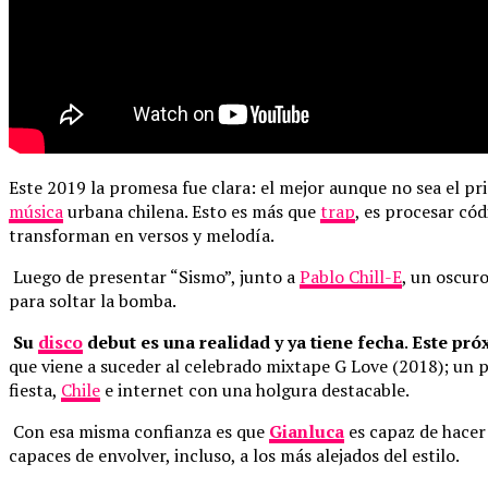
Este 2019 la promesa fue clara: el mejor aunque no sea el pr
música
urbana chilena. Esto es más que
trap
, es procesar có
transforman en versos y melodía.
Luego de presentar “Sismo”, junto a
Pablo Chill-E
, un oscuro
para soltar la bomba.
Su
disco
debut es una realidad y ya tiene fecha
.
Este pró
que viene a suceder al celebrado mixtape G Love (2018); un p
fiesta,
Chile
e internet con una holgura destacable.
Con esa misma confianza es que
Gianluca
es capaz de hacer
capaces de envolver, incluso, a los más alejados del estilo.