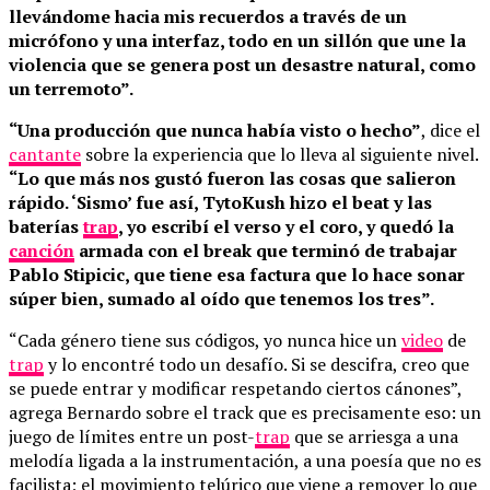
llevándome hacia mis recuerdos a través de un
micrófono y una interfaz, todo en un sillón que une la
violencia que se genera post un desastre natural, como
un terremoto”.
“Una producción que nunca había visto o hecho”
, dice el
cantante
sobre la experiencia que lo lleva al siguiente nivel.
“Lo que más nos gustó fueron las cosas que salieron
rápido. ‘Sismo’ fue así, TytoKush hizo el beat y las
baterías
trap
, yo escribí el verso y el coro, y quedó la
canción
armada con el break que terminó de trabajar
Pablo Stipicic, que tiene esa factura que lo hace sonar
súper bien, sumado al oído que tenemos los tres”.
“Cada género tiene sus códigos, yo nunca hice un
video
de
trap
y lo encontré todo un desafío. Si se descifra, creo que
se puede entrar y modificar respetando ciertos cánones”,
agrega Bernardo sobre el track que es precisamente eso: un
juego de límites entre un post-
trap
que se arriesga a una
melodía ligada a la instrumentación, a una poesía que no es
facilista; el movimiento telúrico que viene a remover lo que