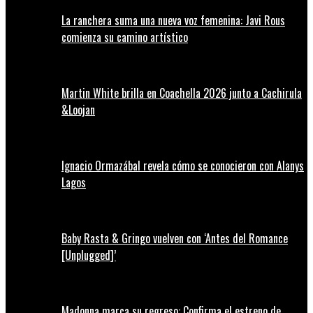
La ranchera suma una nueva voz femenina: Javi Rous
comienza su camino artístico
Martin White brilla en Coachella 2026 junto a Cachirula
&Loojan
Ignacio Ormazábal revela cómo se conocieron con Alanys
Lagos
Baby Rasta & Gringo vuelven con ‘Antes del Romance
[Unplugged]’
Madonna marca su regreso: Confirma el estreno de