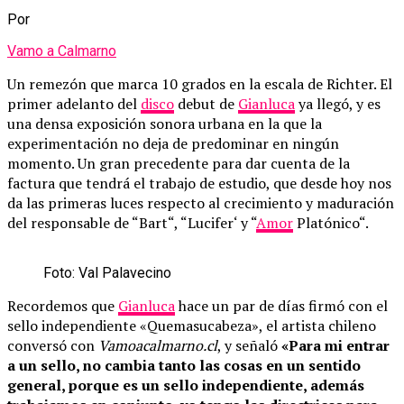
Por
Vamo a Calmarno
Un remezón que marca 10 grados en la escala de Richter. El
primer adelanto del
disco
debut de
Gianluca
ya llegó, y es
una densa exposición sonora urbana en la que la
experimentación no deja de predominar en ningún
momento. Un gran precedente para dar cuenta de la
factura que tendrá el trabajo de estudio, que desde hoy nos
da las primeras luces respecto al crecimiento y maduración
del responsable de “Bart“, “Lucifer‘ y “
Amor
Platónico“.
F
o
t
o
:
V
a
l
P
a
l
a
v
e
c
i
n
o
Recordemos que
Gianluca
hace un par de días firmó con el
sello independiente «Quemasucabeza», el artista chileno
conversó con
Vamoacalmarno.cl
, y señaló
«Para mi entrar
a un sello, no cambia tanto las cosas en un sentido
general, porque es un sello independiente, además