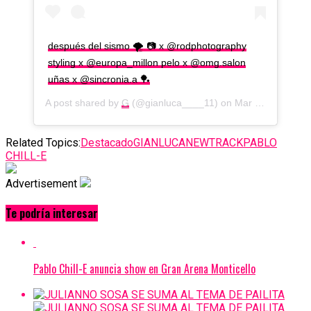
después del sismo 🌪️ 📷 x @rodphotography
styling x @europa_millon pelo x @omg.salon
uñas x @sincronia.a 🏓
A post shared by
G
(@gianluca____11) on
Mar 15, 2019 at 9:44am PDT
Related Topics:
Destacado
GIANLUCA
NEWTRACK
PABLO
CHILL-E
Advertisement
Te podría interesar
Pablo Chill-E anuncia show en Gran Arena Monticello