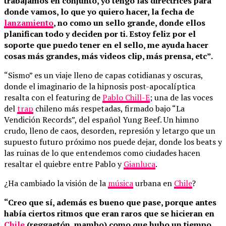
trabajamos en conjunto, yo tengo las directrices para
donde vamos, lo que yo quiero hacer, la fecha de
lanzamiento
, no como un sello grande, donde ellos
planifican todo y deciden por ti. Estoy feliz por el
soporte que puedo tener en el sello, me ayuda hacer
cosas más grandes, más videos clip, más prensa, etc”.
“Sismo” es un viaje lleno de capas cotidianas y oscuras,
donde el imaginario de la hipnosis post-apocalíptica
resalta con el featuring de
Pablo Chill-E
; una de las voces
del
trap
chileno más respetadas, firmado bajo “La
Vendición Records”, del español Yung Beef. Un himno
crudo, lleno de caos, desorden, represión y letargo que un
supuesto futuro próximo nos puede dejar, donde los beats y
las ruinas de lo que entendemos como ciudades hacen
resaltar el quiebre entre Pablo y
Gianluca
.
¿Ha cambiado la visión de la
música
urbana en
Chile
?
“Creo que sí, además es bueno que pase, porque antes
había ciertos ritmos que eran raros que se hicieran en
Chile
(reggaetón, mambo) como que hubo un tiempo