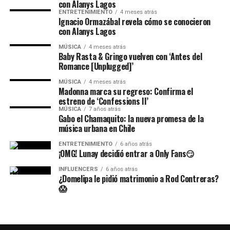
con Alanys Lagos
ENTRETENIMIENTO
4 meses atrás
Ignacio Ormazábal revela cómo se conocieron
con Alanys Lagos
MÚSICA
4 meses atrás
Baby Rasta & Gringo vuelven con ‘Antes del
Romance [Unplugged]’
MÚSICA
4 meses atrás
Madonna marca su regreso: Confirma el
estreno de ‘Confessions II’
MÚSICA
7 años atrás
Gabo el Chamaquito: la nueva promesa de la
música urbana en Chile
ENTRETENIMIENTO
6 años atrás
¡OMG! Lunay decidió entrar a Only Fans😏
INFLUENCERS
6 años atrás
¿Domelipa le pidió matrimonio a Rod Contreras?
😱