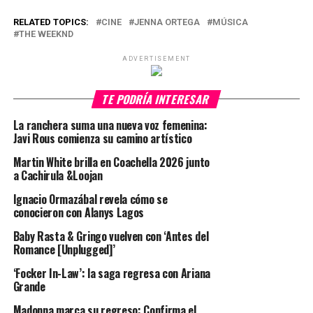
RELATED TOPICS:
CINE
JENNA ORTEGA
MÚSICA
THE WEEKND
ADVERTISEMENT
TE PODRÍA INTERESAR
La ranchera suma una nueva voz femenina:
Javi Rous comienza su camino artístico
Martin White brilla en Coachella 2026 junto
a Cachirula &Loojan
Ignacio Ormazábal revela cómo se
conocieron con Alanys Lagos
Baby Rasta & Gringo vuelven con ‘Antes del
Romance [Unplugged]’
‘Focker In-Law’: la saga regresa con Ariana
Grande
Madonna marca su regreso: Confirma el