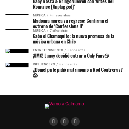
Baby Rasta & Gringo vuelven con ‘Antes del
Romance [Unplugged]’
MÚSICA
4 meses atrás
Madonna marca su regreso: Confirma el
estreno de ‘Confessions II’
MÚSICA
7 años atrás
Gabo el Chamaquito: la nueva promesa de la
música urbana en Chile
ENTRETENIMIENTO
6 años atrás
¡OMG! Lunay decidió entrar a Only Fans😏
INFLUENCERS
6 años atrás
¿Domelipa le pidió matrimonio a Rod Contreras?
😱