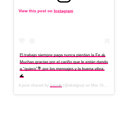
View this post on
Instagram
El trabajo siempre paga nunca pierdan la Fe.🙏
Muchas gracias por el cariño que le están dando
a “quiero”💐 por los mensajes y la buena vibra.
🌊
A post shared by
Igna🌊
(@akaigna) on
Mar 31, 2020 at 7:35pm PDT