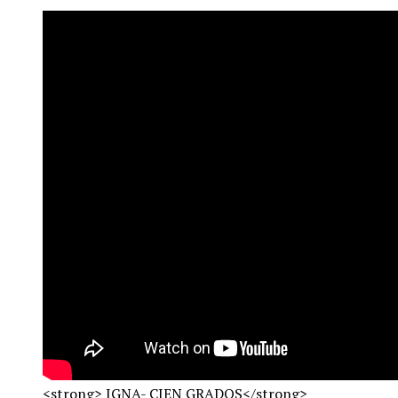
<
s
t
r
o
n
g
>
I
G
N
A
-
C
I
E
N
G
R
A
D
O
S
<
/
s
t
r
o
n
g
>