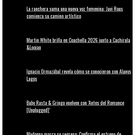
La ranchera suma una nueva voz femenina: Javi Rous
comienza su camino artístico
Martin White brilla en Coachella 2026 junto a Cachirula
&Loojan
Ignacio Ormazábal revela cómo se conocieron con Alanys
Lagos
Baby Rasta & Gringo vuelven con ‘Antes del Romance
[Unplugged]’
Madonna marca su regreso: Confirma el estreno de