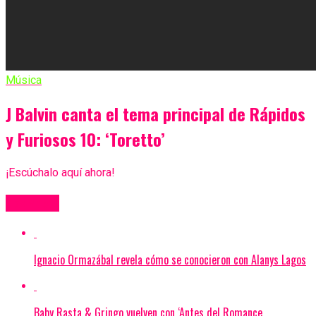
Música
J Balvin canta el tema principal de Rápidos
y Furiosos 10: ‘Toretto’
¡Escúchalo aquí ahora!
Más Videos
Ignacio Ormazábal revela cómo se conocieron con Alanys Lagos
Baby Rasta & Gringo vuelven con ‘Antes del Romance