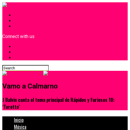
INICIO
¿Quiénes Somos?
Contacto
Connect with us
Vamo a Calmarno
J Balvin canta el tema principal de Rápidos y Furiosos 10:
‘Toretto’
Inicio
Música