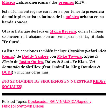
Música
Latinoamericana
y dos
premios
MTV
.
Esta décima entrega se caracteriza por tener
la presencia
de múltiples artistas latinos de la
música
urbana en su
banda sonora.
Otra artista que destaca es
María Becerra
, quien también
se encuentra trabajando en un tema para la cinta, titulado
‘Te Cura’
.
La lista de canciones también incluye
Gasolina
(Safari Riot
Remix
) de
Daddy Yankee
con
Myke Towers
,
Sigue la
Fiesta
de
Justin Quiles
, Dalex & Santa Fe Klan
,
Vai
Sentando
de Skrillex (feat. Ludmilla, King Doudou &
DUKI
)
y muchas otras más.
¡NO SE OLVIDEN DE SEGUIRNOS EN NUESTRAS
REDES
SOCIALES
!
Related Topics:
Destacado
J BALVIN
MUSICA
Rapido y
Furioso
Toretto
Vin Diesel