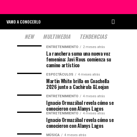
VAMO A CONOCERLO
NEW
MULTIMEDIA
TENDENCIAS
ENTRETENIMIENTO
2 meses atrás
La ranchera suma una nueva voz
femenina: Javi Rous comienza su
camino artístico
ESPECTÁCULOS
4 meses atrás
Martin White brilla en Coachella
2026 junto a Cachirula &Loojan
ENTRETENIMIENTO
4 meses atrás
Ignacio Ormazábal revela cómo se
conocieron con Alanys Lagos
ENTRETENIMIENTO
4 meses atrás
Ignacio Ormazábal revela cómo se
conocieron con Alanys Lagos
MÚSICA
4 meses atrás