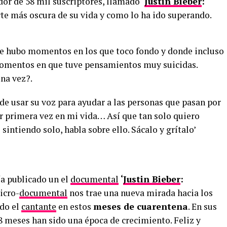
dor de 58 mil suscriptores, llamado
‘
Justin Bieber
:
rte más oscura de su vida y como lo ha ido superando.
ue hubo momentos en los que toco fondo y donde incluso
 momentos en que tuve pensamientos muy suicidas.
una vez?.
de usar su voz para ayudar a las personas que pasan por
or primera vez en mi vida… Así que tan solo quiero
s sintiendo solo, habla sobre ello. Sácalo y grítalo’
a publicado un el
documental
‘
Justin Bieber
:
cro-
documental
nos trae una nueva mirada hacia los
ido el
cantante
en estos
meses de cuarentena
. En sus
8 meses han sido una época de crecimiento. Feliz y