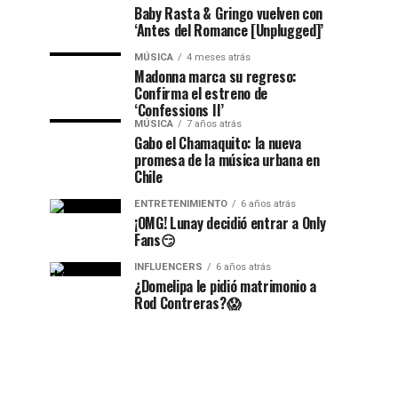
Baby Rasta & Gringo vuelven con
‘Antes del Romance [Unplugged]’
MÚSICA
4 meses atrás
Madonna marca su regreso:
Confirma el estreno de
‘Confessions II’
MÚSICA
7 años atrás
Gabo el Chamaquito: la nueva
promesa de la música urbana en
Chile
ENTRETENIMIENTO
6 años atrás
¡OMG! Lunay decidió entrar a Only
Fans😏
INFLUENCERS
6 años atrás
¿Domelipa le pidió matrimonio a
Rod Contreras?😱