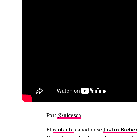
Por:
@nicesca
El
cantante
canadiense
Justin Biebe