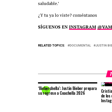
saludable.’
¿Y tu ya lo viste? coméntanos
SÍGUENOS EN
INSTAGRAM
@VAM
RELATED TOPICS:
DOCUMENTAL
JUSTIN BI
T
‘Bieberchella’: Justin Bieber prepara
Cristia
su regreso a Coachella 2026
de los
Insta