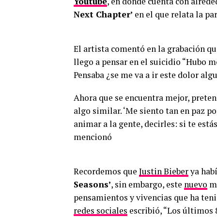
Youtube
, en donde cuenta con alrede
Next Chapter’
en el que relata la pa
El artista comentó en la grabación q
llego a pensar en el suicidio “Hubo
Pensaba ¿se me va a ir este dolor alg
Ahora que se encuentra mejor, preten
algo similar. ‘Me siento tan en paz p
animar a la gente, decirles: si te está
mencionó
Recordemos que
Justin Bieber
ya habí
Seasons’
, sin embargo, este
nuevo
mi
pensamientos y vivencias que ha ten
redes sociales
escribió, “Los últimos 