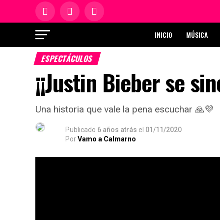
INICIO
MÚSICA
ESPECTÁCULOS
¡¡Justin Bieber se s
Una historia que vale la pena escuchar 🙏💜
Publicado
6 años atrás
el
01/11/2020
Por
Vamo a Calmarno