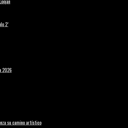
Loojan
lo 2’
la 2026
nza su camino artístico