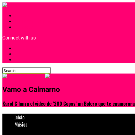
INICIO
¿Quiénes Somos?
Contacto
Connect with us
Vamo a Calmarno
Karol G lanza el video de ‘200 Copas’ un Bolero que te enamorar
Inicio
Música