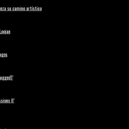
nza su camino artístico
Loojan
Lagos
lugged]’
ions II’