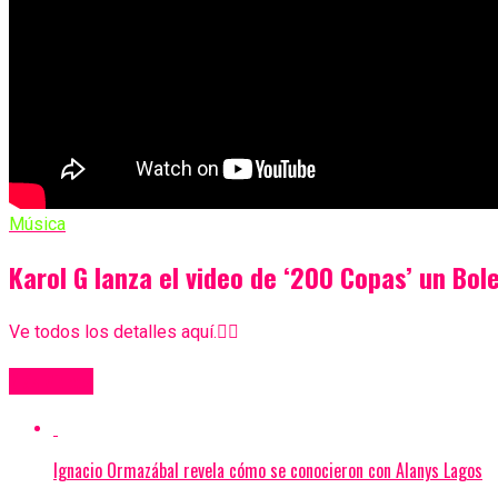
Música
Karol G lanza el video de ‘200 Copas’ un B
Ve todos los detalles aquí.👇🏻
Más Videos
Ignacio Ormazábal revela cómo se conocieron con Alanys Lagos