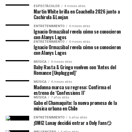
ESPECTÁCULOS
4 meses atrás
Martin White brilla en Coachella 2026 junto a
Cachirula &Loojan
ENTRETENIMIENTO
4 meses atrás
Ignacio Ormazábal revela cómo se conocieron
con Alanys Lagos
ENTRETENIMIENTO
4 meses atrás
Ignacio Ormazábal revela cómo se conocieron
con Alanys Lagos
MÚSICA
4 meses atrás
Baby Rasta & Gringo vuelven con ‘Antes del
Romance [Unplugged]’
MÚSICA
4 meses atrás
Madonna marca su regreso: Confirma el
estreno de ‘Confessions II’
MÚSICA
7 años atrás
Gabo el Chamaquito: la nueva promesa de la
música urbana en Chile
ENTRETENIMIENTO
6 años atrás
¡OMG! Lunay decidió entrar a Only Fans😏
INFLUENCERS
6 años atrás