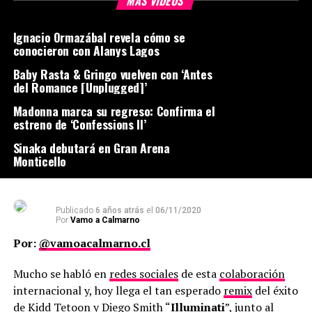
MÁS VIDEOS
Ignacio Ormazábal revela cómo se
conocieron con Alanys Lagos
Baby Rasta & Gringo vuelven con ‘Antes
del Romance [Unplugged]’
Madonna marca su regreso: Confirma el
estreno de ‘Confessions II’
Sinaka debutará en Gran Arena
Monticello
Publicado
6 años atrás
el
06/11/2020
Por
Vamo a Calmarno
Por:
@vamoacalmarno.cl
Mucho se habló en
redes sociales
de esta
colaboración
internacional y, hoy llega el tan esperado
remix
del éxito
de Kidd Tetoon y
Diego Smith
“
Illuminati
”, junto al