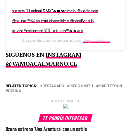
out now “Illuminati RMX”🔥❤️👁dimelo @kiddtetoon
@ozuna 🐻😁 ya está disponible x @spotify en la
playlist #exitoschile 🇨🇱 a fuego!!!🔥🔥🛸⭐️
Una publicación compartida de
diego smith 操 👁⭐️👒
(@die
SIGUENOS EN
INSTAGRAM
@VAMOACALMARNO.CL
RELATED TOPICS:
DESTACADO
DIEGO SMITH
KIDD TETOON
OZUNA
ADVERTISEMENT
TE PODRÍA INTERESAR
Ozuna estrena ‘Una Aventura’ con un estilo