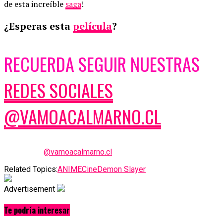
de esta increíble
saga
!
¿
Esperas esta
película
?
RECUERDA SEGUIR NUESTRAS
REDES SOCIALES
@VAMOACALMARNO.CL
@vamoacalmarno.cl
Related Topics:
ANIME
Cine
Demon Slayer
Advertisement
Te podría interesar