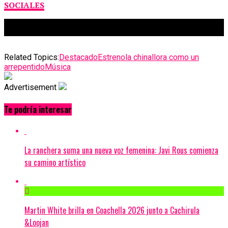
SOCIALES
Related Topics:
Destacado
Estreno
la china
llora como un
arrepentido
Música
Advertisement
Te podría interesar
La ranchera suma una nueva voz femenina: Javi Rous comienza
su camino artístico
Martin White brilla en Coachella 2026 junto a Cachirula
&Loojan