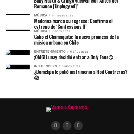
Baby Rasta & Gringo vuelven con ‘Antes del
Romance [Unplugged]’
MÚSICA
4 meses atrás
Madonna marca su regreso: Confirma el
estreno de ‘Confessions II’
MÚSICA
7 años atrás
Gabo el Chamaquito: la nueva promesa de la
música urbana en Chile
ENTRETENIMIENTO
6 años atrás
¡OMG! Lunay decidió entrar a Only Fans😏
INFLUENCERS
6 años atrás
¿Domelipa le pidió matrimonio a Rod Contreras?
😱