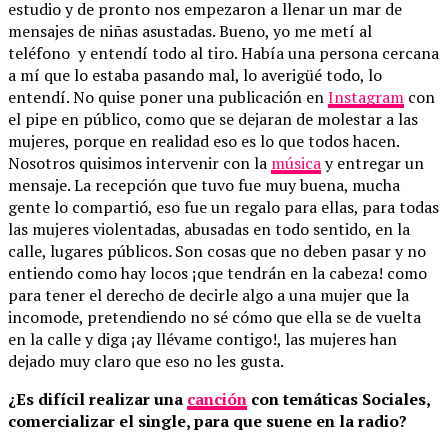
estudio y de pronto nos empezaron a llenar un mar de
mensajes de niñas asustadas. Bueno, yo me metí al
teléfono y entendí todo al tiro. Había una persona cercana
a mí que lo estaba pasando mal, lo averigüé todo, lo
entendí. No quise poner una publicación en
Instagram
con
el pipe en público, como que se dejaran de molestar a las
mujeres, porque en realidad eso es lo que todos hacen.
Nosotros quisimos intervenir con la
música
y entregar un
mensaje. La recepción que tuvo fue muy buena, mucha
gente lo compartió, eso fue un regalo para ellas, para todas
las mujeres violentadas, abusadas en todo sentido, en la
calle, lugares públicos
.
Son cosas que no deben pasar y no
entiendo como hay locos ¡que tendrán en la cabeza! como
para tener el derecho de decirle algo a una mujer que la
incomode, pretendiendo no sé cómo que ella se de vuelta
en la calle y diga ¡ay llévame contigo!, las mujeres han
dejado muy claro que eso no les gusta.
¿Es difícil realizar una
canción
con temáticas Sociales,
comercializar el single, para que suene en la radio?