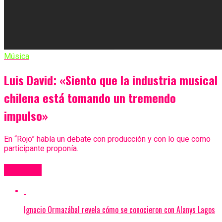
Música
Luis David: «Siento que la industria musical
chilena está tomando un tremendo
impulso»
En “Rojo” había un debate con producción y con lo que como
participante proponía.
Más Videos
Ignacio Ormazábal revela cómo se conocieron con Alanys Lagos