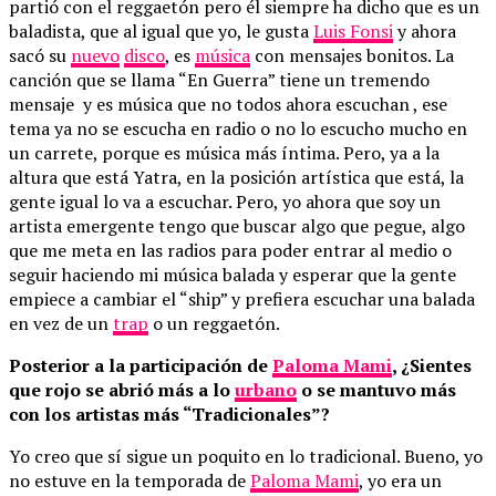
partió con el reggaetón pero él siempre ha dicho que es un
baladista, que al igual que yo, le gusta
Luis Fonsi
y ahora
sacó su
nuevo
disco
, es
música
con mensajes bonitos. La
canción que se llama “En Guerra” tiene un tremendo
mensaje y es música que no todos ahora escuchan , ese
tema ya no se escucha en radio o no lo escucho mucho en
un carrete, porque es música más íntima. Pero, ya a la
altura que está Yatra, en la posición artística que está, la
gente igual lo va a escuchar. Pero, yo ahora que soy un
artista emergente tengo que buscar algo que pegue, algo
que me meta en las radios para poder entrar al medio o
seguir haciendo mi música balada y esperar que la gente
empiece a cambiar el “ship” y prefiera escuchar una balada
en vez de un
trap
o un reggaetón.
Posterior a la participación de
Paloma Mami
, ¿Sientes
que rojo se abrió más a lo
urbano
o se mantuvo más
con los artistas más “Tradicionales”?
Yo creo que sí sigue un poquito en lo tradicional. Bueno, yo
no estuve en la temporada de
Paloma Mami
, yo era un