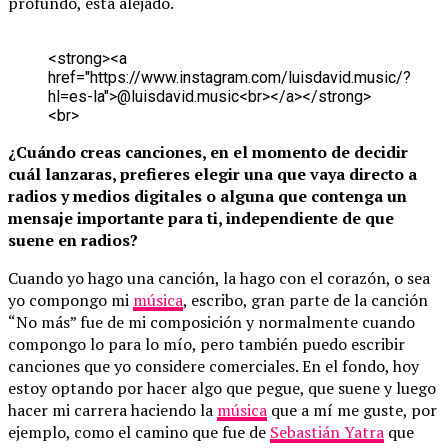
profundo, está alejado.
<
s
t
r
o
n
g
>
<
a
h
r
e
f
=
"
h
t
t
p
s
:
/
/
w
w
w
.
i
n
s
t
a
g
r
a
m
.
c
o
m
/
l
u
i
s
d
a
v
i
d
.
m
u
s
i
c
/
?
h
l
=
e
s
-
l
a
"
>
@
l
u
i
s
d
a
v
i
d
.
m
u
s
i
c
<
b
r
>
<
/
a
>
<
/
s
t
r
o
n
g
>
<
b
r
>
¿Cuándo creas canciones, en el momento de decidir
cuál lanzaras, prefieres elegir una que vaya directo a
radios y medios digitales o alguna que contenga un
mensaje importante para ti, independiente de que
suene en radios?
Cuando yo hago una canción, la hago con el corazón, o sea
yo compongo mi
música
, escribo, gran parte de la canción
“No más” fue de mi composición y normalmente cuando
compongo lo para lo mío, pero también puedo escribir
canciones que yo considere comerciales. En el fondo, hoy
estoy optando por hacer algo que pegue, que suene y luego
hacer mi carrera haciendo la
música
que a mí me guste, por
ejemplo, como el camino que fue de
Sebastián Yatra
que