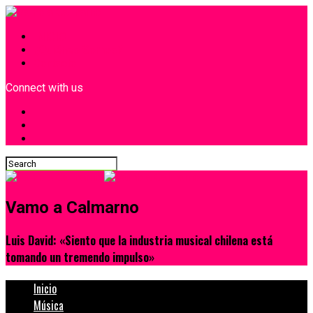
INICIO
¿Quiénes Somos?
Contacto
Connect with us
Vamo a Calmarno
Luis David: «Siento que la industria musical chilena está
tomando un tremendo impulso»
Inicio
Música