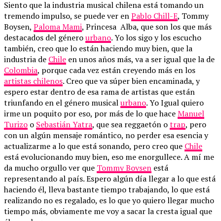
Siento que la industria musical chilena está tomando un
tremendo impulso, se puede ver en
Pablo Chill-E
, Tommy
Boysen,
Paloma Mami
, Princesa Alba, que son los que más
destacados del género
urbano
. Yo los sigo y los escucho
también, creo que lo están haciendo muy bien, que la
industria de
Chile
en unos años más, va a ser igual que la de
Colombia
, porque cada vez están creyendo más en los
artistas chilenos
. Creo que va súper bien encaminada, y
espero estar dentro de esa rama de artistas que están
triunfando en el género musical
urbano
. Yo Igual quiero
irme un poquito por eso, por más de lo que hace
Manuel
Turizo
o
Sebastián Yatra
, que sea reggaetón o
trap
, pero
con un algún mensaje romántico, no perder esa esencia y
actualizarme a lo que está sonando, pero creo que
Chile
está evolucionando muy bien, eso me enorgullece. A mí me
da mucho orgullo ver que
Tommy Boysen
está
representando al país. Espero algún día llegar a lo que está
haciendo él, lleva bastante tiempo trabajando, lo que está
realizando no es regalado, es lo que yo quiero llegar mucho
tiempo más, obviamente me voy a sacar la cresta igual que