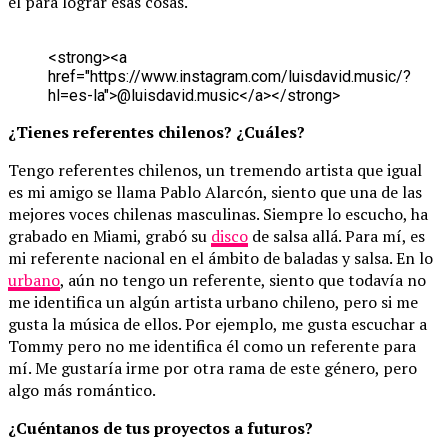
él para lograr esas cosas.
<
s
t
r
o
n
g
>
<
a
h
r
e
f
=
"
h
t
t
p
s
:
/
/
w
w
w
.
i
n
s
t
a
g
r
a
m
.
c
o
m
/
l
u
i
s
d
a
v
i
d
.
m
u
s
i
c
/
?
h
l
=
e
s
-
l
a
"
>
@
l
u
i
s
d
a
v
i
d
.
m
u
s
i
c
<
/
a
>
<
/
s
t
r
o
n
g
>
¿Tienes referentes chilenos? ¿Cuáles?
Tengo referentes chilenos, un tremendo artista que igual
es mi amigo se llama Pablo Alarcón, siento que una de las
mejores voces chilenas masculinas. Siempre lo escucho, ha
grabado en Miami, grabó su
disco
de salsa allá. Para mí, es
mi referente nacional en el ámbito de baladas y salsa. En lo
urbano
, aún no tengo un referente, siento que todavía no
me identifica un algún artista urbano chileno, pero si me
gusta la música de ellos. Por ejemplo, me gusta escuchar a
Tommy pero no me identifica él como un referente para
mí. Me gustaría irme por otra rama de este género, pero
algo más romántico.
¿Cuéntanos de tus proyectos a futuros?