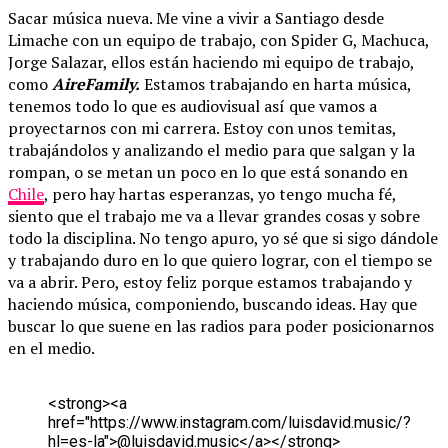
Sacar música nueva. Me vine a vivir a Santiago desde
Limache con un equipo de trabajo, con Spider G, Machuca,
Jorge Salazar, ellos están haciendo mi equipo de trabajo,
como
AireFamily.
Estamos trabajando en harta música,
tenemos todo lo que es audiovisual así que vamos a
proyectarnos con mi carrera. Estoy con unos temitas,
trabajándolos y analizando el medio para que salgan y la
rompan, o se metan un poco en lo que está sonando en
Chile
, pero hay hartas esperanzas, yo tengo mucha fé,
siento que el trabajo me va a llevar grandes cosas y sobre
todo la disciplina. No tengo apuro, yo sé que si sigo dándole
y trabajando duro en lo que quiero lograr, con el tiempo se
va a abrir. Pero, estoy feliz porque estamos trabajando y
haciendo música, componiendo, buscando ideas. Hay que
buscar lo que suene en las radios para poder posicionarnos
en el medio.
<
s
t
r
o
n
g
>
<
a
h
r
e
f
=
"
h
t
t
p
s
:
/
/
w
w
w
.
i
n
s
t
a
g
r
a
m
.
c
o
m
/
l
u
i
s
d
a
v
i
d
.
m
u
s
i
c
/
?
h
l
=
e
s
-
l
a
"
>
@
l
u
i
s
d
a
v
i
d
.
m
u
s
i
c
<
/
a
>
<
/
s
t
r
o
n
g
>