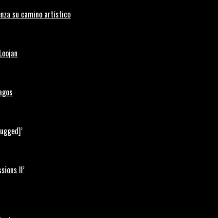
nza su camino artístico
Loojan
Lagos
lugged]’
ions II’