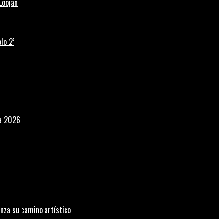
Loojan
lo 2’
la 2026
nza su camino artístico