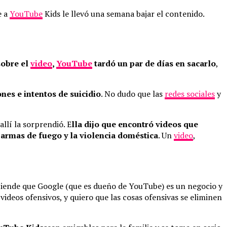
e a
YouTube
Kids le llevó una semana bajar el contenido.
sobre el
video
,
YouTube
tardó un par de días en sacarlo
,
nes e intentos de suicidio
. No dudo que las
redes sociales
y
allí la sorprendió. E
lla dijo que encontró videos que
on armas de fuego y la violencia doméstica
. Un
video
,
entiende que Google (que es dueño de YouTube) es un negocio y
deos ofensivos, y quiero que las cosas ofensivas se eliminen