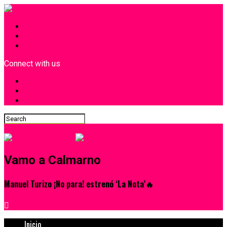
INICIO
¿Quiénes Somos?
Contacto
Connect with us
Vamo a Calmarno
Manuel Turizo ¡No para! estrenó ‘La Nota’🔥
Inicio