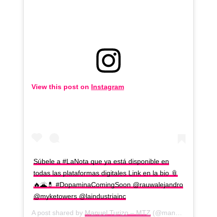
View this post on
Instagram
Súbele a #LaNota que ya está disponible en
todas las plataformas digitales Link en la bio 📎
🔥🌋💊 #DopaminaComingSoon @rauwalejandro
@myketowers @laindustriainc
A post shared by
Manuel Turizo – MTZ
(@manuelturizo) on