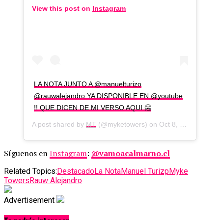
View this post on
Instagram
LA NOTA JUNTO A @manuelturizo
@rauwalejandro YA DISPONIBLE EN @youtube
!! QUE DICEN DE MI VERSO AQUI 🥶
A post shared by
MT
(@myketowers) on
Oct 8, 2020 at 5:23pm PDT
Síguenos en
Instagram
:
@vamoacalmarno.cl
Related Topics:
Destacado
La Nota
Manuel Turizp
Myke
Towers
Rauw Alejandro
Advertisement