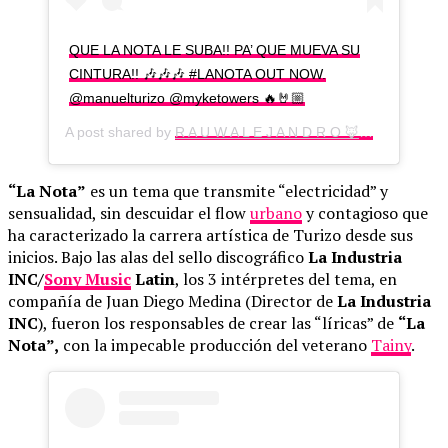
QUE LA NOTA LE SUBA!! PA’ QUE MUEVA SU
CINTURA!! 🎶🎶🎶 #LANOTA OUT NOW.
@manuelturizo @myketowers 🔥🤘🏼
A post shared by
R A U W A L E J A N D R O 🦊🉐
(@rauwalej
“La Nota”
es un tema que transmite “electricidad” y
sensualidad, sin descuidar el flow
urbano
y contagioso que
ha caracterizado la carrera artística de Turizo desde sus
inicios. Bajo las alas del sello discográfico
La Industria
INC/
Sony Music
Latin
, los 3 intérpretes del tema, en
compañía de Juan Diego Medina (Director de
La Industria
INC
), fueron los responsables de crear las “líricas” de
“La
Nota”,
con la impecable producción del veterano
Tainy
.