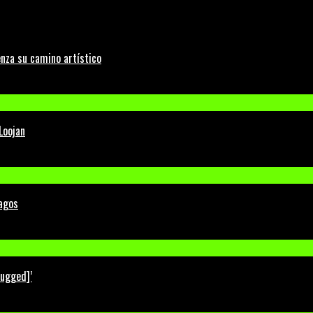
nza su camino artístico
Loojan
Lagos
lugged]’