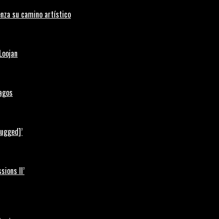
nza su camino artístico
Loojan
Lagos
lugged]’
ions II’