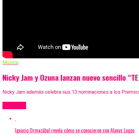
Música
Nicky Jam y Ozuna lanzan nuevo sencillo “T
Nicky Jam además celebra sus 13 nominaciones a los Premios B
Más Videos
Ignacio Ormazábal revela cómo se conocieron con Alanys Lagos