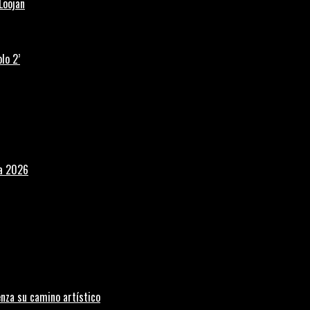
Loojan
lo 2’
la 2026
nza su camino artístico