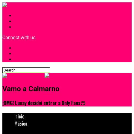
INICIO
¿Quiénes Somos?
Contacto
Connect with us
Vamo a Calmarno
¡OMG! Lunay decidió entrar a Only Fans😏
Inicio
Música