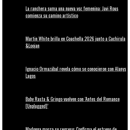
La ranchera suma una nueva voz femenina: Javi Rous
comienza su camino artístico
Martin White brilla en Coachella 2026 junto a Cachirula
&Loojan
Ignacio Ormazábal revela cómo se conocieron con Alanys
Lagos
Baby Rasta & Gringo vuelven con ‘Antes del Romance
[Unplugged]’
Madonna marca su regreso: Confirma el estreno de