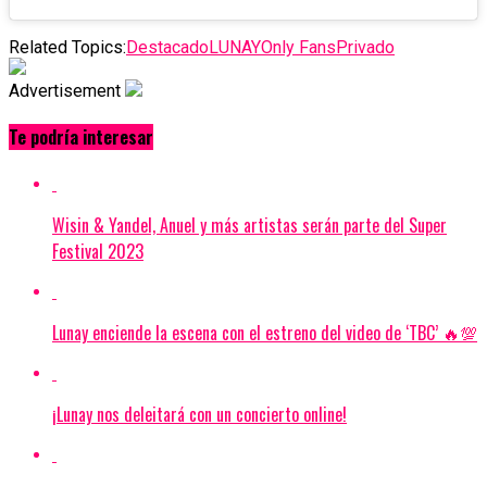
Related Topics:
Destacado
LUNAY
Only Fans
Privado
Advertisement
Te podría interesar
Wisin & Yandel, Anuel y más artistas serán parte del Super
Festival 2023
Lunay enciende la escena con el estreno del video de ‘TBC’ 🔥💯
¡Lunay nos deleitará con un concierto online!