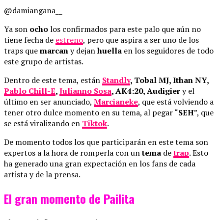
@damiangana__
Ya son
ocho
los confirmados para este palo que aún no
tiene fecha de
estreno
, pero que aspira a ser uno de los
traps que
marcan
y dejan
huella
en los seguidores de todo
este grupo de artistas.
Dentro de este tema, están
Standly
, Tobal MJ, Ithan NY,
Pablo Chill-E
,
Julianno Sosa
, AK4:20, Audigier
y el
último en ser anunciado,
Marcianeke
, que está volviendo a
tener otro dulce momento en su tema, al pegar “
SEH
”, que
se está viralizando en
Tiktok
.
De momento todos los que participarán en este tema son
expertos a la hora de romperla con un
tema
de
trap
. Esto
ha generado una gran expectación en los fans de cada
artista y de la prensa.
El gran momento de Pailita