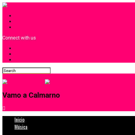
INICIO
¿Quiénes Somos?
Contacto
Connect with us
Vamo a Calmarno
Inicio
Música