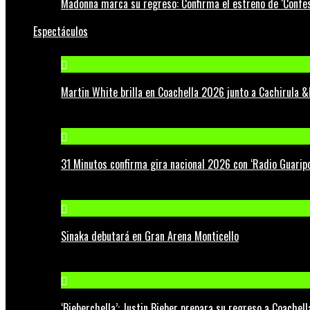
Madonna marca su regreso: Confirma el estreno de ‘Confess
Espectáculos
Martin White brilla en Coachella 2026 junto a Cachirula &
31 Minutos confirma gira nacional 2026 con ‘Radio Guaripo
Sinaka debutará en Gran Arena Monticello
‘Bieberchella’: Justin Bieber prepara su regreso a Coachel