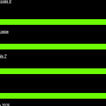
ions II’
Loojan
lo 2’
la 2026