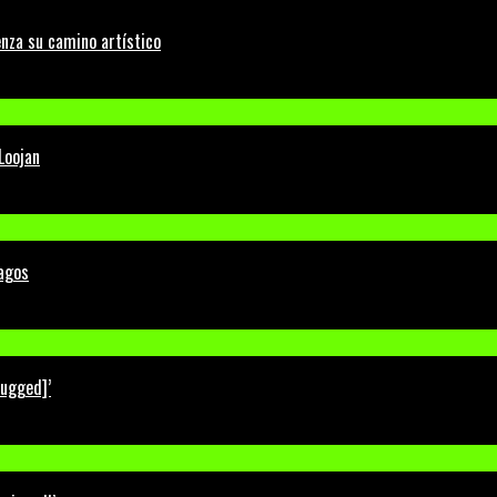
nza su camino artístico
Loojan
Lagos
lugged]’