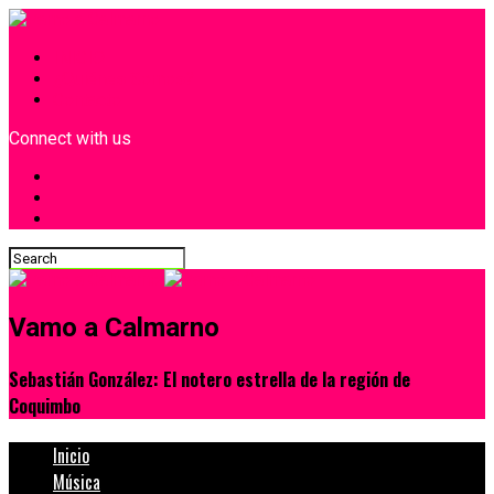
INICIO
¿Quiénes Somos?
Contacto
Connect with us
Vamo a Calmarno
Sebastián González: El notero estrella de la región de
Coquimbo
Inicio
Música