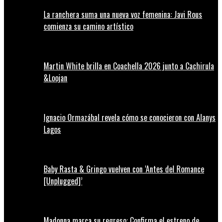
La ranchera suma una nueva voz femenina: Javi Rous
comienza su camino artístico
Martin White brilla en Coachella 2026 junto a Cachirula
&Loojan
Ignacio Ormazábal revela cómo se conocieron con Alanys
Lagos
Baby Rasta & Gringo vuelven con ‘Antes del Romance
[Unplugged]’
Madonna marca su regreso: Confirma el estreno de