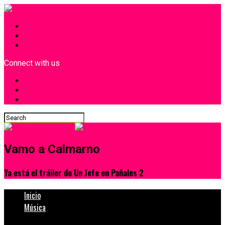
INICIO
¿Quiénes Somos?
Contacto
Connect with us
Vamo a Calmarno
Ya está el tráiler de Un Jefe en Pañales 2
Inicio
Música