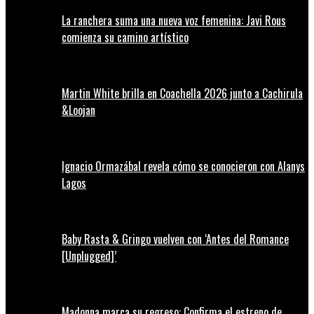
La ranchera suma una nueva voz femenina: Javi Rous
comienza su camino artístico
Martin White brilla en Coachella 2026 junto a Cachirula
&Loojan
Ignacio Ormazábal revela cómo se conocieron con Alanys
Lagos
Baby Rasta & Gringo vuelven con ‘Antes del Romance
[Unplugged]’
Madonna marca su regreso: Confirma el estreno de