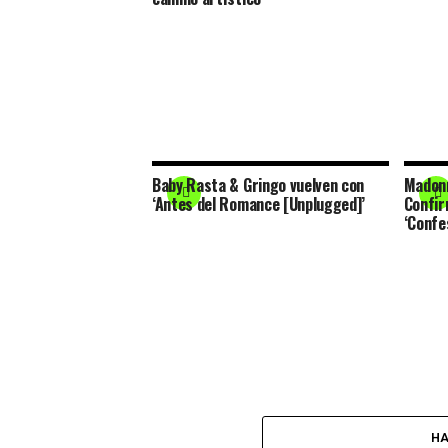
Baby Rasta & Gringo vuelven con
Madonn
‘Antes del Romance [Unplugged]’
Confir
‘Confes
HA