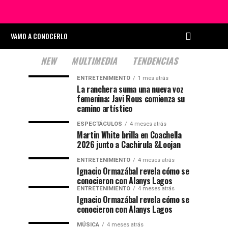
VAMO A CONOCERLO
NEW
MULTIMEDIA
TENDENCIAS
ENTRETENIMIENTO
1 mes atrás
La ranchera suma una nueva voz
femenina: Javi Rous comienza su
camino artístico
ESPECTÁCULOS
4 meses atrás
Martin White brilla en Coachella
2026 junto a Cachirula &Loojan
ENTRETENIMIENTO
4 meses atrás
Ignacio Ormazábal revela cómo se
conocieron con Alanys Lagos
ENTRETENIMIENTO
4 meses atrás
Ignacio Ormazábal revela cómo se
conocieron con Alanys Lagos
MÚSICA
4 meses atrás