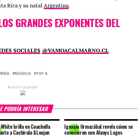
sta Rica y su natal
Argentina
.
 LOS GRANDES EXPONENTES DEL
EDES SOCIALES
@VAMOACALMARNO.CL
RENA
MÚSICA
YSY A
ADVERTISEMENT
E PODRÍA INTERESAR
 White brilla en Coachella
Ignacio Ormazábal revela cómo se
unto a Cachirula &Loojan
conocieron con Alanys Lagos