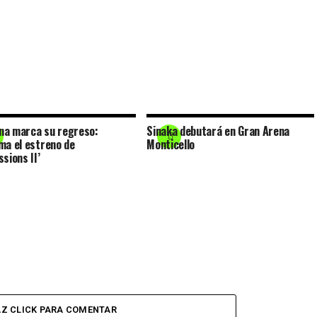
a marca su regreso:
Sinaka debutará en Gran Arena
ma el estreno de
Monticello
sions II’
Z CLICK PARA COMENTAR