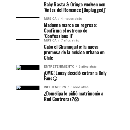
Baby Rasta & Gringo vuelven con
‘Antes del Romance [Unplugged]’
MÚSICA
4 meses atrás
Madonna marca su regreso:
Confirma el estreno de
‘Confessions II’
MÚSICA
7 años atrás
Gabo el Chamaquito: la nueva
promesa de la música urbana en
Chile
ENTRETENIMIENTO
6 años atrás
¡OMG! Lunay decidió entrar a Only
Fans😏
INFLUENCERS
6 años atrás
¿Domelipa le pidió matrimonio a
Rod Contreras?😱