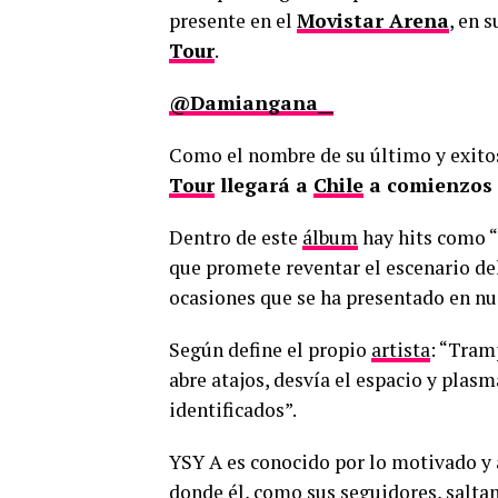
presente en el
Movistar Arena
, en 
Tour
.
@Damiangana__
Como el nombre de su último y exit
Tour
llegará a
Chile
a comienzos 
Dentro de este
álbum
hay hits como “
que promete reventar el escenario de
ocasiones que se ha presentado en nu
Según define el propio
artista
: “Tram
abre atajos, desvía el espacio y plas
identificados”.
YSY A es conocido por lo motivado y a
donde él, como sus seguidores, saltan