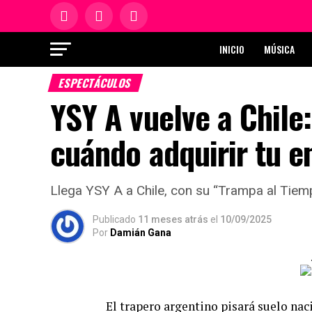
INICIO
MÚSICA
ESPECTÁCULOS
YSY A vuelve a Chile
cuándo adquirir tu e
Llega YSY A a Chile, con su “Trampa al Tie
Publicado
11 meses atrás
el
10/09/2025
Por
Damián Gana
El trapero argentino pisará suelo na