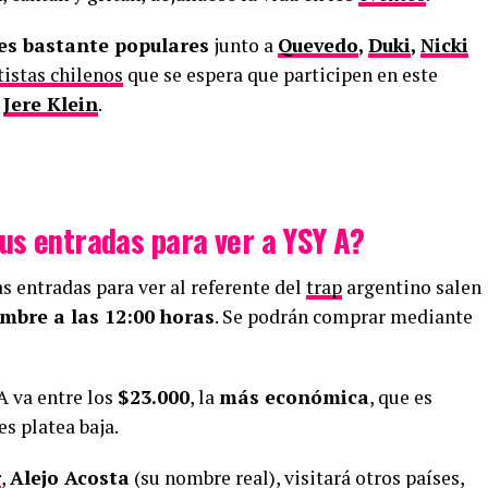
es bastante populares
junto a
Quevedo
,
Duki
,
Nicki
tistas chilenos
que se espera que participen en este
y
Jere Klein
.
us entradas para ver a YSY A?
s entradas para ver al referente del
trap
argentino salen
mbre a las 12:00 horas
. Se podrán comprar mediante
 A va entre los
$23.000
, la
más económica
, que es
 es platea baja.
r
,
Alejo Acosta
(su nombre real), visitará otros países,