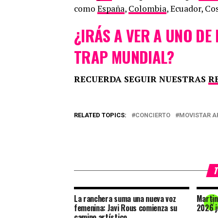
como
España
,
Colombia
, Ecuador, Co
¿IRÁS A VER A UNO DE
TRAP MUNDIAL?
RECUERDA SEGUIR NUESTRAS
R
RELATED TOPICS:
CONCIERTO
MOVISTAR A
T
La ranchera suma una nueva voz
Martin
femenina: Javi Rous comienza su
2026 j
camino artístico