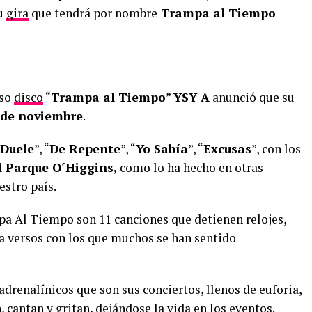
su
gira
que tendrá por nombre
Trampa al Tiempo
oso
disco
“
Trampa al Tiempo
”
YSY A
anunció que su
de noviembre
.
Duele
”, “
De Repente
”, “
Yo Sabía
”, “
Excusas
”, con los
l
Parque O´Higgins,
como lo ha hecho en otras
estro país.
pa Al Tiempo son 11 canciones que detienen relojes,
ma versos con los que muchos se han sentido
drenalínicos que son sus conciertos, llenos de euforia,
, cantan y gritan, dejándose la vida en los
eventos
.