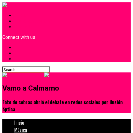
INICIO
¿Quiénes Somos?
Contacto
Connect with us
Vamo a Calmarno
Foto de cebras abrió el debate en redes sociales por ilusión
óptica
Inicio
Música