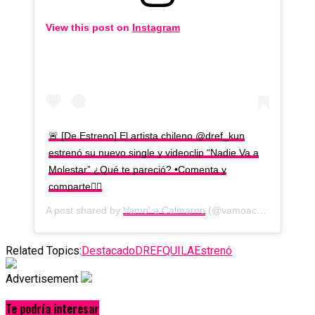
View this post on
Instagram
🚨 [De Estreno] El artista chileno @dref_kun
estrenó su nuevo single y videoclip “Nadie Va a
Molestar” ¿Qué te pareció? •Comenta y
comparte👇🏼
A post shared by
Vamo' a Calmarno
(@vamoacalmarno.cl) on
Related Topics:
Destacado
DREFQUILA
Estrenó
Advertisement
Te podría interesar