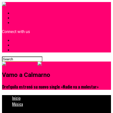
INICIO
¿Quiénes Somos?
Contacto
Connect with us
Vamo a Calmarno
Drefquila estrenó su nuevo single «Nadie va a molestar»
Inicio
Música