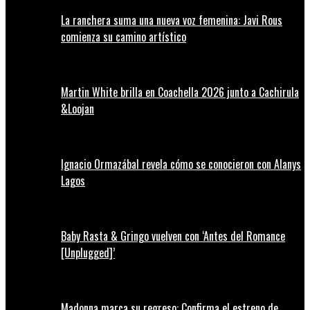
La ranchera suma una nueva voz femenina: Javi Rous
comienza su camino artístico
Martin White brilla en Coachella 2026 junto a Cachirula
&Loojan
Ignacio Ormazábal revela cómo se conocieron con Alanys
Lagos
Baby Rasta & Gringo vuelven con ‘Antes del Romance
[Unplugged]’
Madonna marca su regreso: Confirma el estreno de