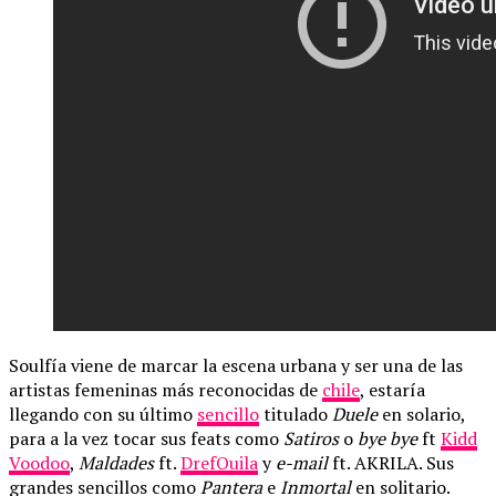
Soulfía viene de marcar la escena urbana y ser una de las
artistas femeninas más reconocidas de
chile
, estaría
llegando con su último
sencillo
titulado
Duele
en solario,
para a la vez tocar sus feats como
Satiros
o
bye bye
ft
Kidd
Voodoo
,
Maldades
ft.
DrefQuila
y
e-mail
ft. AKRILA. Sus
grandes sencillos como
Pantera
e
Inmortal
en solitario.