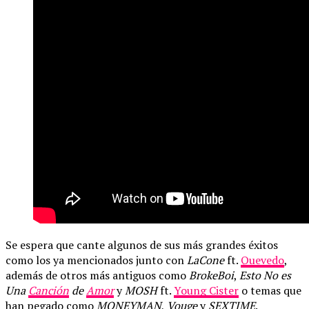
Se espera que cante algunos de sus más grandes éxitos
como los ya mencionados junto con
LaCone
ft.
Quevedo
,
además de otros más antiguos como
BrokeBoi
,
Esto No es
Una
Canción
de
Amor
y
MOSH
ft.
Young Cister
o temas que
han pegado como
MONEYMAN
,
Vouge
y
SEXTIME
.