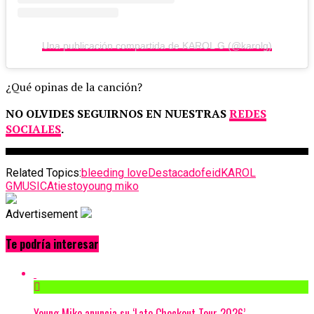
Una publicación compartida de KAROL G (@karolg)
¿Qué opinas de la canción?
NO OLVIDES SEGUIRNOS EN NUESTRAS
REDES
SOCIALES
.
Related Topics:
bleeding love
Destacado
feid
KAROL
G
MUSICA
tiesto
young miko
Advertisement
Te podría interesar
Young Miko anuncia su ‘Late Checkout Tour 2026’