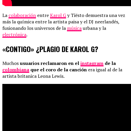
La
colaboración
entre
Karol G
y Tiësto demuestra una vez
más la química entre la artista paisa y el DJ neerlandés,
fusionando los universos de la
música
urbana y la
electrónica
.
«CONTIGO» ¿PLAGIO DE KAROL G?
Muchos
usuarios reclamaron en el
instagram
de la
colombiana
que el coro de la canción
era igual al de la
artista britanica Leona Lewis.