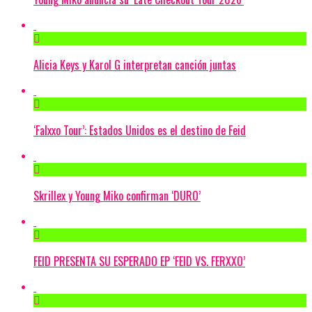
Alicia Keys y Karol G interpretan canción juntas
‘Falxxo Tour’: Estados Unidos es el destino de Feid
Skrillex y Young Miko confirman ‘DURO’
FEID PRESENTA SU ESPERADO EP ‘FEID VS. FERXXO’