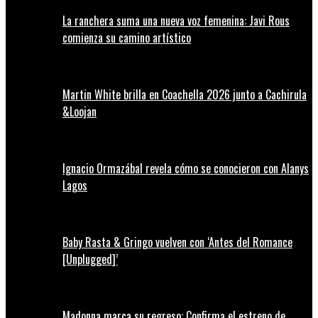
La ranchera suma una nueva voz femenina: Javi Rous
comienza su camino artístico
Martin White brilla en Coachella 2026 junto a Cachirula
&Loojan
Ignacio Ormazábal revela cómo se conocieron con Alanys
Lagos
Baby Rasta & Gringo vuelven con ‘Antes del Romance
[Unplugged]’
Madonna marca su regreso: Confirma el estreno de