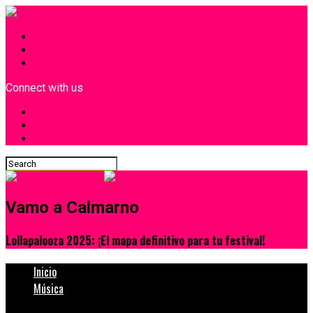
INICIO
¿Quiénes Somos?
Contacto
Connect with us
Vamo a Calmarno
Lollapalooza 2025: ¡El mapa definitivo para tu festival!
Inicio
Música