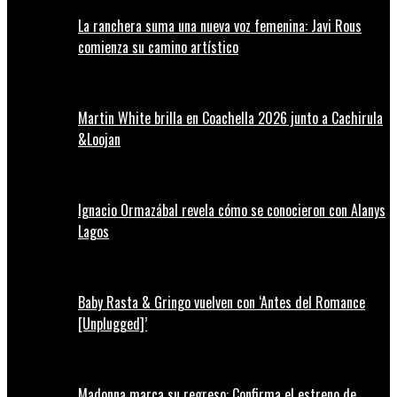
La ranchera suma una nueva voz femenina: Javi Rous
comienza su camino artístico
Martin White brilla en Coachella 2026 junto a Cachirula
&Loojan
Ignacio Ormazábal revela cómo se conocieron con Alanys
Lagos
Baby Rasta & Gringo vuelven con ‘Antes del Romance
[Unplugged]’
Madonna marca su regreso: Confirma el estreno de