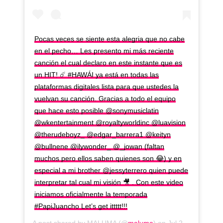
Pocas veces se siente esta alegria que no cabe
en el pecho… Les presento mi más reciente
canción el cual declaro en este instante que es
un HIT! ☄️ #HAWÁI ya está en todas las
plataformas digitales lista para que ustedes la
vuelvan su canción. Gracias a todo el equipo
que hace esto posible @sonymusiclatin
@wkentertainment @royaltyworldinc @luavision
@therudeboyz_ @edgar_barrera1 @keityn
@bullnene @ilywonder_ @_jowan (faltan
muchos pero ellos saben quienes son 😂) y en
especial a mi brother @jessyterrero quien puede
interpretar tal cual mi visión 🎥 . Con este video
iniciamos oficialmente la temporada
#PapiJuancho Let’s get ittttt!!!
A post shared by
MALUMA
(@
maluma
) on
Jul 29, 2020 at 6:43am PDT