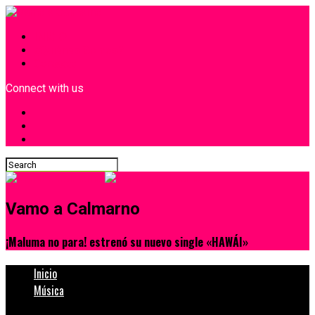
INICIO
¿Quiénes Somos?
Contacto
Connect with us
Vamo a Calmarno
¡Maluma no para! estrenó su nuevo single «HAWÁI»
Inicio
Música