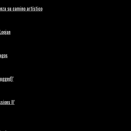
nza su camino artístico
Loojan
Lagos
lugged]’
ions II’