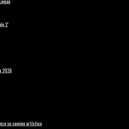
Loojan
lo 2’
la 2026
nza su camino artístico