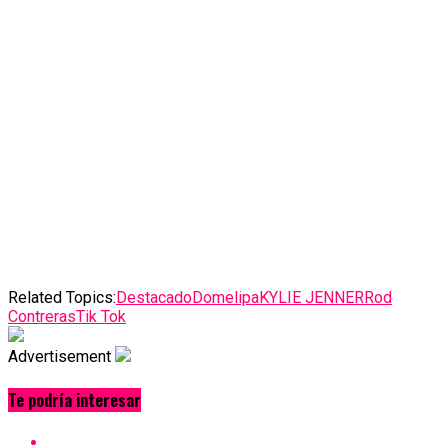
Related Topics:
Destacado
Domelipa
KYLIE JENNER
Rod
Contreras
Tik Tok
Advertisement
Te podría interesar