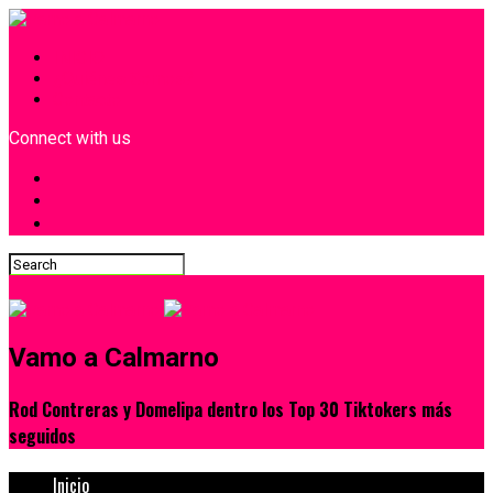
INICIO
¿Quiénes Somos?
Contacto
Connect with us
Vamo a Calmarno
Rod Contreras y Domelipa dentro los Top 30 Tiktokers más
seguidos
Inicio