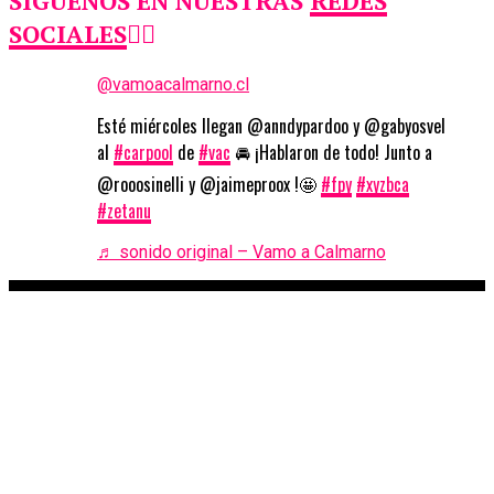
SIGUENOS EN NUESTRAS
REDES
SOCIALES
👇🏼
@vamoacalmarno.cl
Esté miércoles llegan @anndypardoo y @gabyosvel
al
#carpool
de
#vac
🚘 ¡Hablaron de todo! Junto a
@rooosinelli y @jaimeproox !🤩
#fpy
#xyzbca
#zetanu
♬ sonido original – Vamo a Calmarno