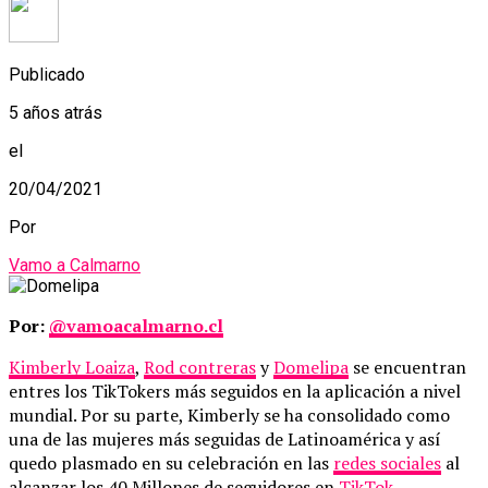
Publicado
5 años atrás
el
20/04/2021
Por
Vamo a Calmarno
Por:
@vamoacalmarno.cl
Kimberly Loaiza
,
Rod contreras
y
Domelipa
se encuentran
entres los TikTokers más seguidos en la aplicación a nivel
mundial. Por su parte, Kimberly se ha consolidado como
una de las mujeres más seguidas de Latinoamérica y así
quedo plasmado en su celebración en las
redes sociales
al
alcanzar los 40 Millones de seguidores en
TikTok
.