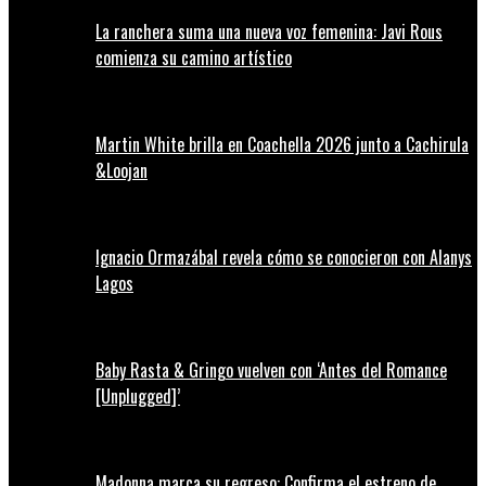
La ranchera suma una nueva voz femenina: Javi Rous
comienza su camino artístico
Martin White brilla en Coachella 2026 junto a Cachirula
&Loojan
Ignacio Ormazábal revela cómo se conocieron con Alanys
Lagos
Baby Rasta & Gringo vuelven con ‘Antes del Romance
[Unplugged]’
Madonna marca su regreso: Confirma el estreno de