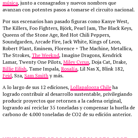
música
, junto a consagrados y nuevos nombres que
avanzan con potentes pasos a tomarse el circuito nacional.
Por sus escenarios han pasado figuras como Kanye West,
The Killers, Foo Fighters, Björk, Pearl Jam, The Black Keys,
Queens of the Stone Age, Red Hot Chili Peppers,
Soundgarden, Arcade Fire, Jack White, Kings of Leon,
Robert Plant, Eminem, Florence + The Machine, Metallica,
The Strokes,
The Weeknd
, Imagine Dragons, Kendrick
Lamar, Twenty One Pilots,
Miley Cyrus
, Doja Cat, Drake,
Billie Eilish
, Tame Impala,
Rosalía
, Lil Nas X, Blink 182,
Feid
, Sza,
Sam Smith
y más.
A lo largo de sus 12 ediciones,
Lollapalooza Chile
ha
logrado contribuir al desarrollo sustentable, privilegiando
producir proyectos que retornen a la cadena original,
logrando así reciclar 35 toneladas y compensar la huella de
carbono de 4.000 toneladas de CO2 de su edición anterior.