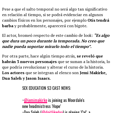
Pese a que el salto temporal no será algo tan significativo
en relación al tiempo, si se podrá evidenciar en algunos
cambios físicos en los personajes, por ejemplo
Otis tendrá
barba
y probablemente, aparecerá con bigote.
El actor, bromeó respecto de este cambio de look:
“Es algo
que dura un poco durante la temporada. No creo que
nadie pueda soportar mirarlo todo el tiempo”.
Por otra parte, hace algún tiempo atrás,
se reveló que
habrán 3 nuevos personajes
que se suman a la historia, lo
que podría revolucionar y alterar el curso de la historia.
Los actores
que se integran al elenco son
Jemi Makirke,
Dua Saleh y Jason Isaacs.
SEX EDUCATION S3 CAST NEWS:
~
@jemimakirke
is joining as Moordale's
new headmistress ‘Hope’
~Dua Saleh (
@doitlikedua
) is playing ‘Cal’, a