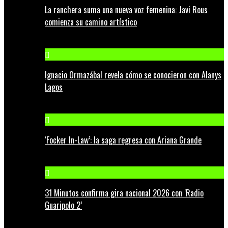
La ranchera suma una nueva voz femenina: Javi Rous
comienza su camino artístico
Ignacio Ormazábal revela cómo se conocieron con Alanys
Lagos
‘Focker In-Law’: la saga regresa con Ariana Grande
31 Minutos confirma gira nacional 2026 con ‘Radio
Guaripolo 2’