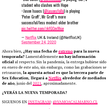
student who clashes with Hope
~Jason Isaacs (
@jasonsfolly
) is playing
‘Peter Groff’, Mr Groff’s more
successful/less modest older brother
pic.twitter.com/zkfGCm9hje
—
Netflix
UK & Ireland (@NetflixUK)
September 24, 2020
Ahora bien,
¿Hay una fecha de
estreno
para la nueva
temporada?
Lamentablemente
no hay información
oficial
al respecto. Sin la pandemia, la entrega hubiese sido
en enero de este año, sin embargo, como las grabaciones se
retrasaron,
la apuesta actual es que la tercera parte de
Sex Education
,
llegará a
Netflix
alrededor de mediados
de año
, junio del
2021
, aproximadamente.
¿VERÁS LA NUEVA TEMPORADA?
SIGUENOS EN
INSTAGRAM
:
@VAMOACALMARNO.CL