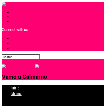
INICIO
¿Quiénes Somos?
Contacto
Connect with us
Vamo a Calmarno
Inicio
Música